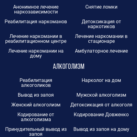
Анонимное лечение
Снятие ломки
наркозависимости
Реабилитация наркоманов
Детоксикация от
наркотиков
Лечение наркомании в
Лечение наркомании в
реабилитационном центре
стационаре
Лечение наркомании на
Амбулаторное лечение
дому
Алкоголизм
Реабилитация
Нарколог на дом
алкоголиков
Вывод из запоя
Мужской алкоголизм
Женский алкоголизм
Детоксикация от алкоголя
Кодирование от
Кодирование Довженко
алкоголизма
Принудительный вывод из
Вывод из запоя на дому
запоя